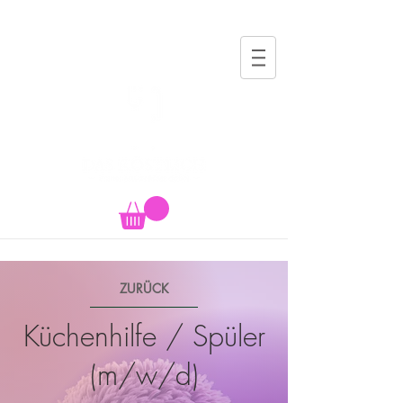
ZURÜCK
Küchenhilfe / Spüler
(m/w/d)