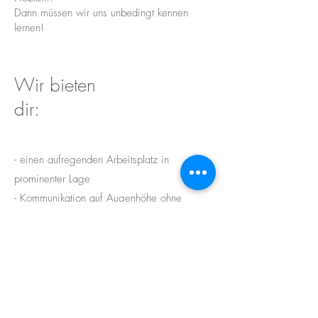
Dann müssen wir uns unbedingt kennen
lernen!
Wir bieten
dir:
- einen aufregenden Arbeitsplatz in
prominenter Lage
- Kommunikation auf Augenhöhe ohne
unnötige Floskeln
- eine ganzjährige Anstellung, denn du bist
Teil von uns von Tag eins
- die Möglichkeit so zu sein, wie du bist!
Piercings, Tatoos und alles was dazu gehört
:)