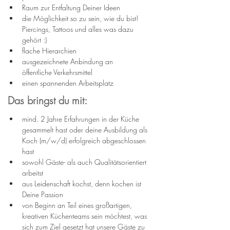
Raum zur Entfaltung Deiner Ideen
die Möglichkeit so zu sein, wie du bist! 
Piercings, Tattoos und alles was dazu 
gehört :)
flache Hierarchien
ausgezeichnete Anbindung an 
öffentliche Verkehrsmittel
einen spannenden Arbeitsplatz
Das bringst du mit:
mind. 2 Jahre Erfahrungen in der Küche 
gesammelt hast oder deine Ausbildung als 
Koch (m/w/d) erfolgreich abgeschlossen 
hast
sowohl Gäste- als auch Qualitätsorientiert 
arbeitst
aus Leidenschaft kochst, denn kochen ist 
Deine Passion
von Beginn an Teil eines großartigen, 
kreativen Küchenteams sein möchtest, was 
sich zum Ziel gesetzt hat unsere Gäste zu 