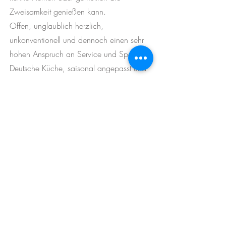
Zweisamkeit genießen kann.
Offen, unglaublich herzlich,
unkonventionell und dennoch einen sehr
hohen Anspruch an Service und Speisen.
Deutsche Küche, saisonal angepasst und
frisch zubereitet.
DAS KÖSTLICH-Berlin Charlottenburg ist
unser brandneues Restaurant inmitten des
lebendigen Stadtteils, unweit der S-Bahn
Station Charlottenburg und nur 5 Minuten
vom Ku´damm entfernt.
Neben über 60 Sitzplätzen im
Innenbereich, finden weitere 60 Gäste
auf unseren Terrassen platz.