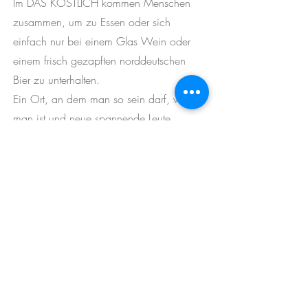
Im DAS KÖSTLICH kommen Menschen
zusammen, um zu Essen oder sich
einfach nur bei einem Glas Wein oder
einem frisch gezapften norddeutschen
Bier zu unterhalten.
Ein Ort, an dem man so sein darf, wie
man ist und neue spannende Leute
kennen lernen oder gemütlich die
Zweisamkeit genießen kann.
Offen, unglaublich herzlich,
unkonventionell und dennoch einen sehr
hohen Anspruch an Service und Speisen.
Deutsche Küche, saisonal angepasst und
frisch zubereitet.
DAS KÖSTLICH-Travemünde ist unser